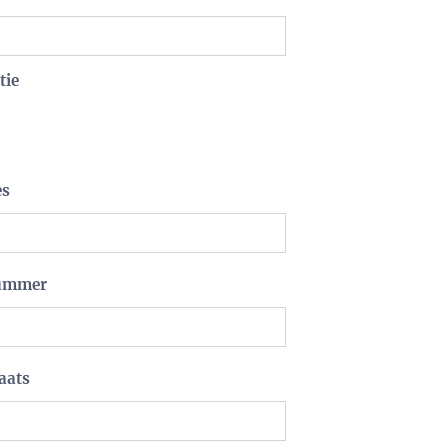
tie
es
ummer
aats