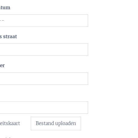
atum
 straat
er
teitskaart
Bestand uploaden