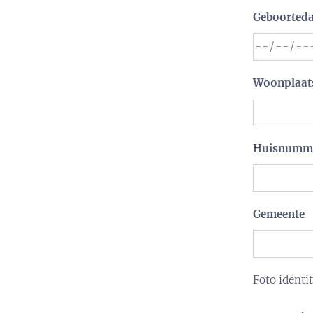
Geboorted
Woonplaats
Huisnumm
Gemeente
Foto identi