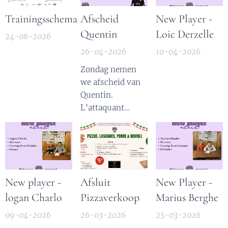
Trainingsschema
Afscheid
New Player -
Quentin
Loic Derzelle
24-06-2026
26-04-2026
10-04-2026
Zondag nemen
we afscheid van
Quentin.
L'attaquant
termine sa
carrière dans
notre club.
Tijdens de
periodes 2008-
New player -
Afsluit
New Player -
2010 & 2020-
logan Charlo
Pizzaverkoop
Marius Berghe
2026 was
Quentin te
09-04-2026
26-03-2026
25-03-2026
bewonderen op