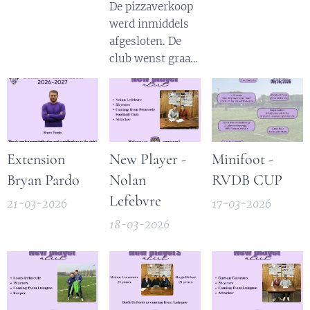
De pizzaverkoop
onze velden.
werd inmiddels
Nous te
afgesloten. De
souhaitons tout
club wenst graag
le meilleur pour
iedereen
l'avenir, Quentin.
bedanken die een
bestelling
plaatste.
Extension
New Player -
Minifoot -
Bryan Pardo
Nolan
RVDB CUP
Lefebvre
21-03-2026
17-03-2026
18-03-2026