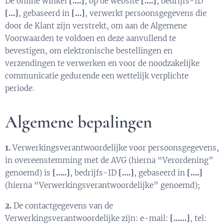
De online winkel
[….]
, op de website
[….]
, bedrijfs-ID
[…]
, gebaseerd in
[…]
, verwerkt persoonsgegevens die
door de Klant zijn verstrekt, om aan de Algemene
Voorwaarden te voldoen en deze aanvullend te
bevestigen, om elektronische bestellingen en
verzendingen te verwerken en voor de noodzakelijke
communicatie gedurende een wettelijk verplichte
periode.
Algemene bepalingen
1.
Verwerkingsverantwoordelijke voor persoonsgegevens,
in overeenstemming met de AVG (hierna “Verordening”
genoemd) is
[…..]
, bedrijfs-ID
[….]
, gebaseerd in
[….]
(hierna “Verwerkingsverantwoordelijke” genoemd);
2.
De contactgegevens van de
Verwerkingsverantwoordelijke zijn: e-mail:
[……]
, tel: