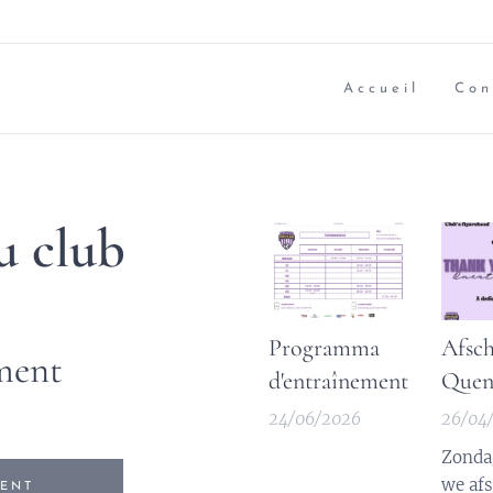
Accueil
Con
u club
Programma
Afsch
ment
d'entraînement
Quen
24/06/2026
26/04
Zonda
we afs
ENT