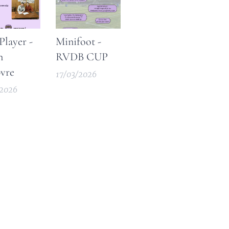
ande.
layer -
Minifoot -
n
RVDB CUP
vre
17/03/2026
/2026