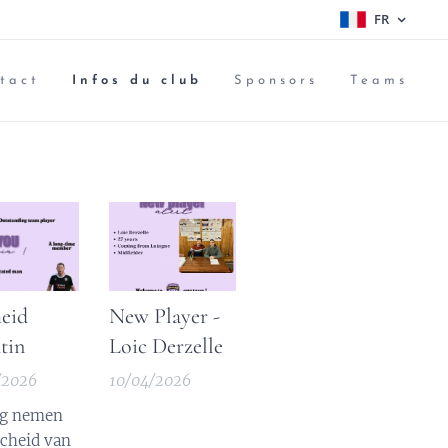
FR
tact
Infos du club
Sponsors
Teams
eid
New Player -
tin
Loic Derzelle
/2026
10/04/2026
g nemen
cheid van