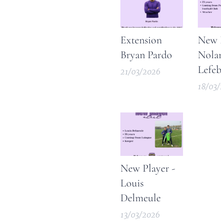
comm
Extension
New P
Bryan Pardo
Nola
Lefeb
21/03/2026
18/03
New Player -
Louis
Delmeule
13/03/2026